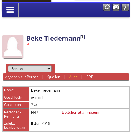
Anmelden
Beke Tiedemann
[
1
]
Angaben zur Person
|
Quellen
|
Alles
|
PDF
Name
Beke
Tiedemann
Geschlecht
weiblich
Gestorben
?
Personen-
I447
Böttcher-Stammbaum
Kennung
Zuletzt
8 Jun 2016
bearbeitet am