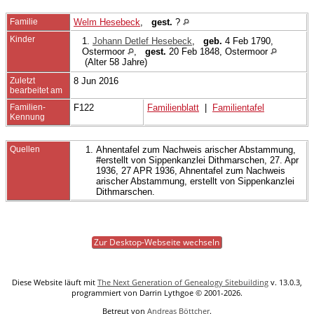
Familie
Welm Hesebeck
,
gest.
?
Kinder
1.
Johann Detlef Hesebeck
,
geb.
4 Feb 1790,
Ostermoor
,
gest.
20 Feb 1848, Ostermoor
(Alter 58 Jahre)
Zuletzt
8 Jun 2016
bearbeitet am
Familien-
F122
Familienblatt
|
Familientafel
Kennung
Quellen
Ahnentafel zum Nachweis arischer Abstammung,
#erstellt von Sippenkanzlei Dithmarschen, 27. Apr
1936, 27 APR 1936, Ahnentafel zum Nachweis
arischer Abstammung, erstellt von Sippenkanzlei
Dithmarschen.
Zur Desktop-Webseite wechseln
Diese Website läuft mit
The Next Generation of Genealogy Sitebuilding
v. 13.0.3,
programmiert von Darrin Lythgoe © 2001-2026.
Betreut von
Andreas Böttcher
.