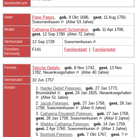
bearbeitet am
Vater
Peter Peters
,
geb.
8 Okt 1696,
gest.
11 Aug 1750,
Soesmenhusen
(Alter 53 Jahre)
Mutter
Catharina Elisabeth Schomaker
,
geb.
11 Apr 1708,
gest.
12 Sep 1780 (Alter 72 Jahre)
Verheiratet
13 Sep 1728
Soesmenhusen
Familien-
F141
Familienblatt
|
Familientafel
Kennung
Familie
Telsche Detlefs
,
geb.
8 Nov 1742,
gest.
13 Nov
1782, Neuenkoogshafen
(Alter 40 Jahre)
Verheiratet
10 Jun 1757
Kinder
1.
Harder Detlef Petersen
,
geb.
27 Jan 1773,
Brunsbüttel
,
gest.
24 Jan 1825, Neuenkoogshafen
(Alter 51 Jahre)
2.
Jacob Petersen
,
geb.
27 Jan 1758,
gest.
28 Jan
1758, Soesmenhusen
(Alter 0 Jahre)
3.
Catharina Elisabeth Petersen
,
geb.
27 Jan 1758,
gest.
28 Jan 1758, Soesmenhusen
(Alter 0 Jahre)
4.
Wiebke Catharina Petersen
,
geb.
14 Jan 1759,
gest.
2 Apr 1760, Soesmenhusen
(Alter 1 Jahre)
5.
Berthold Petersen
,
geb.
7 Okt 1767,
gest.
?