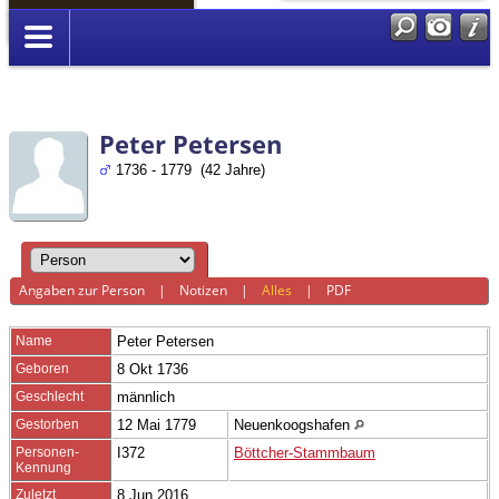
Anmelden
Peter Petersen
1736 - 1779 (42 Jahre)
Angaben zur Person
|
Notizen
|
Alles
|
PDF
Name
Peter
Petersen
Geboren
8 Okt 1736
Geschlecht
männlich
Gestorben
12 Mai 1779
Neuenkoogshafen
Personen-
I372
Böttcher-Stammbaum
Kennung
Zuletzt
8 Jun 2016