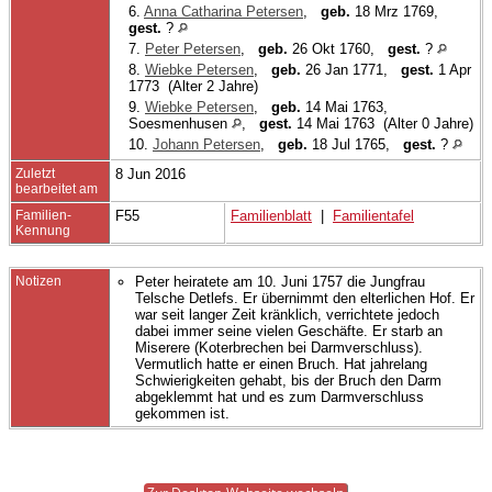
6.
Anna Catharina Petersen
,
geb.
18 Mrz 1769,
gest.
?
7.
Peter Petersen
,
geb.
26 Okt 1760,
gest.
?
8.
Wiebke Petersen
,
geb.
26 Jan 1771,
gest.
1 Apr
1773 (Alter 2 Jahre)
9.
Wiebke Petersen
,
geb.
14 Mai 1763,
Soesmenhusen
,
gest.
14 Mai 1763 (Alter 0 Jahre)
10.
Johann Petersen
,
geb.
18 Jul 1765,
gest.
?
Zuletzt
8 Jun 2016
bearbeitet am
Familien-
F55
Familienblatt
|
Familientafel
Kennung
Notizen
Peter heiratete am 10. Juni 1757 die Jungfrau
Telsche Detlefs. Er übernimmt den elterlichen Hof. Er
war seit langer Zeit kränklich, verrichtete jedoch
dabei immer seine vielen Geschäfte. Er starb an
Miserere (Koterbrechen bei Darmverschluss).
Vermutlich hatte er einen Bruch. Hat jahrelang
Schwierigkeiten gehabt, bis der Bruch den Darm
abgeklemmt hat und es zum Darmverschluss
gekommen ist.