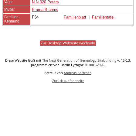
Vater
N.N.320 Peters
Mutter
Emma Brahms
Familien-
F34
Familienblatt
|
Familientafel
Kennung
Zur Desktop-Webseite wechseln
Diese Website läuft mit
The Next Generation of Genealogy Sitebuilding
v. 13.0.3,
programmiert von Darrin Lythgoe © 2001-2026.
Betreut von
Andreas Böttcher
.
Zurück zur Startseite