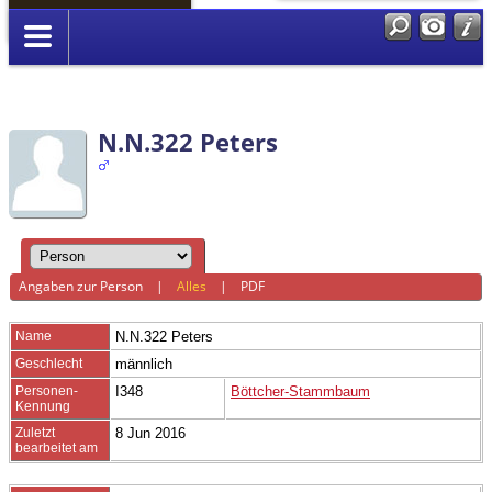
Anmelden
N.N.322 Peters
Angaben zur Person
|
Alles
|
PDF
Name
N.N.322
Peters
Geschlecht
männlich
Personen-
I348
Böttcher-Stammbaum
Kennung
Zuletzt
8 Jun 2016
bearbeitet am