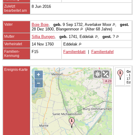
Zuletzt
8 Jun 2016
bearbeitet am
Vater
Boie Boie
,
geb.
9 Sep 1732, Averlaker Moor
,
gest.
28 Dez 1800, Blangenmoor
(Alter 68 Jahre)
Mutter
Sillia Bungen
,
geb.
1741, Eddelak
,
gest.
?
Verheiratet
14 Nov 1760
Eddelak
Familien-
F15
Familienblatt
|
Familientafel
Kennung
Ereignis-Karte
Geta
+
- 11 J
1782 
−
Eddel