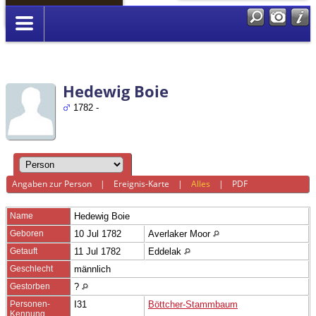
Anmelden
Hedewig Boie
1782 -
Angaben zur Person
|
Ereignis-Karte
|
Alles
|
PDF
Name
Hedewig
Boie
Geboren
10 Jul 1782
Averlaker Moor
Getauft
11 Jul 1782
Eddelak
Geschlecht
männlich
Gestorben
?
Personen-
I31
Böttcher-Stammbaum
Kennung