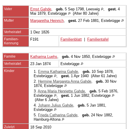
Vater
Ernst Gahde
,
geb.
5 Sep 1798, Leeswig
,
gest.
4
Mai 1879, Estebrügge
(Alter 80 Jahre)
Mutter
Margaretha Heinrich
,
gest.
27 Feb 1881, Estebrügge
Verheiratet
1 Dez 1826
Familien-
F191
Familienblatt
|
Familientafel
Kennung
Familie
Katharina Luehs
,
geb.
4 Nov 1850, Estebrügge
Verheiratet
23 Jan 1874
Estebrügge
Kinder
1.
Emma Katharina Gahde
,
geb.
10 Sep 1878,
Estebrügge
,
gest.
1 Apr 1940 (Alter 61 Jahre)
2.
Hermine Margareta Anna Gahde
,
geb.
30 Nov
1874, Estebrügge
3.
Anna Maria Henriette Gahde
,
geb.
5 Feb 1876,
Estebrügge
,
gest.
1 Jun 1882, Estebrügge
(Alter 6 Jahre)
4.
Johann Julius Gahde
,
geb.
5 Jan 1881,
Estebrügge
5.
Frieda Catharina Gahde
,
geb.
24 Nov 1882,
Hamburg-Altona
Zuletzt
18 Sep 2010