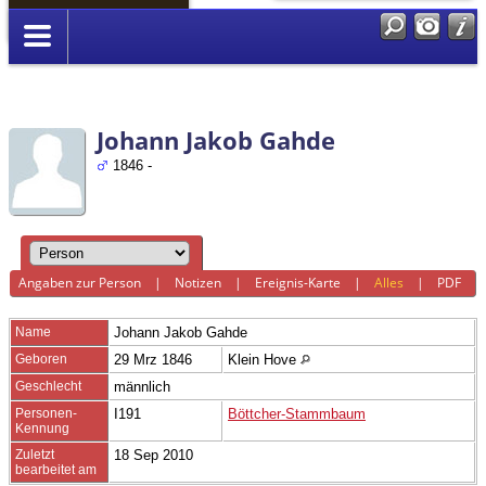
Anmelden
Johann Jakob Gahde
1846 -
Angaben zur Person
|
Notizen
|
Ereignis-Karte
|
Alles
|
PDF
Name
Johann Jakob
Gahde
Geboren
29 Mrz 1846
Klein Hove
Geschlecht
männlich
Personen-
I191
Böttcher-Stammbaum
Kennung
Zuletzt
18 Sep 2010
bearbeitet am