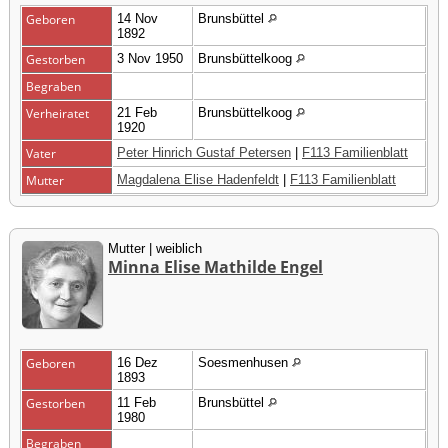
Geboren
14 Nov
Brunsbüttel
1892
Gestorben
3 Nov 1950
Brunsbüttelkoog
Begraben
Verheiratet
21 Feb
Brunsbüttelkoog
1920
Vater
Peter Hinrich Gustaf Petersen
|
F113 Familienblatt
Mutter
Magdalena Elise Hadenfeldt
|
F113 Familienblatt
Mutter | weiblich
Minna Elise Mathilde Engel
Geboren
16 Dez
Soesmenhusen
1893
Gestorben
11 Feb
Brunsbüttel
1980
Begraben