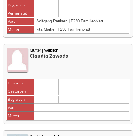
Begraben
Verheiratet
Vater
Wolfgang Paulsen
|
F230 Familienblatt
Mutter
Rita Maike
|
F230 Familienblatt
Mutter | weiblich
Claudia Zawada
Geboren
Gestorben
Begraben
Vater
Mutter