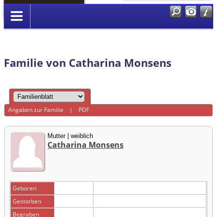
Anmelden
Familie von Catharina Monsens
Angaben zur Familie
|
PDF
Mutter | weiblich
Catharina Monsens
Geboren
Gestorben
Begraben