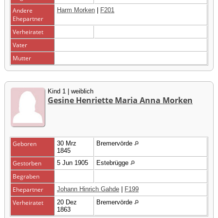
Andere
Harm Morken
|
F201
Ehepartner
Verheiratet
Vater
Mutter
Kind 1 | weiblich
Gesine Henriette Maria Anna Morken
Geboren
30 Mrz
Bremervörde
1845
Gestorben
5 Jun 1905
Estebrügge
Begraben
Ehepartner
Johann Hinrich Gahde
|
F199
Verheiratet
20 Dez
Bremervörde
1863