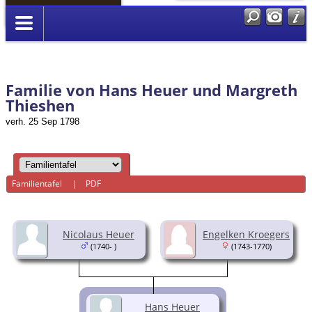
Anmelden
Familie von Hans Heuer und Margreth
Thieshen
verh. 25 Sep 1798
Familientafel
|
PDF
Nicolaus Heuer
Engelken Kroegers
(1740- )
(1743-1770)
Hans Heuer