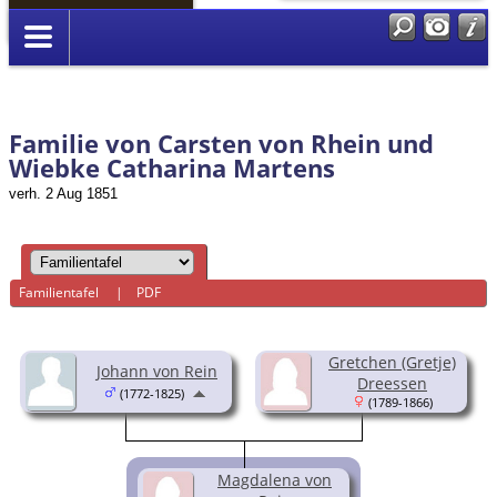
Anmelden
Familie von Carsten von Rhein und
Wiebke Catharina Martens
verh. 2 Aug 1851
Familientafel
|
PDF
Gretchen (Gretje)
Johann von Rein
Dreessen
(1772-1825)
(1789-1866)
Magdalena von