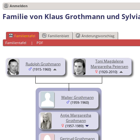
Anmelden
Familie von Klaus Grothmann und Sylvi
Familientafel
Familienblatt
Änderungsvorschlag
Familientafel
|
PDF
Toni Magdalena
Rudolph Grothmann
Margaretha Petersen
(1915-1960)
(1920-2010)
Walter Grothmann
(1959-1960)
Antje Margaretha
Grothmann
(1957-1989)
Gertrud Grothmann