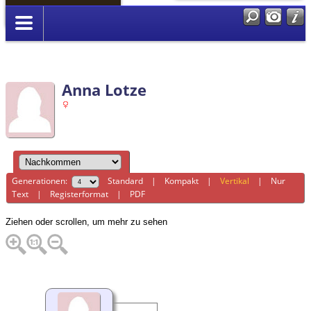
Anmelden
Anna Lotze
Generationen:
Standard
|
Kompakt
|
Vertikal
|
Nur
Text
|
Registerformat
|
PDF
Ziehen oder scrollen, um mehr zu sehen