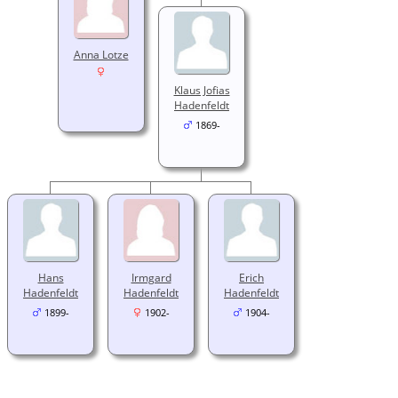
Anna Lotze
Klaus Jofias
Hadenfeldt
1869-
Hans
Irmgard
Erich
Hadenfeldt
Hadenfeldt
Hadenfeldt
1899-
1902-
1904-