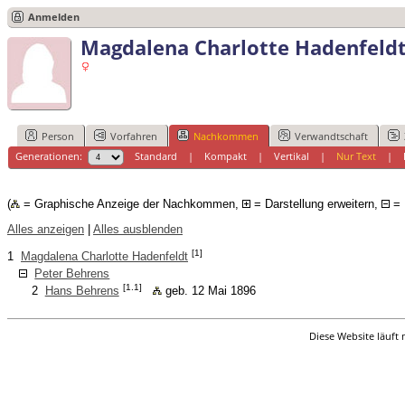
Anmelden
Magdalena Charlotte Hadenfeld
Person
Vorfahren
Nachkommen
Verwandtschaft
Generationen:
Standard
|
Kompakt
|
Vertikal
|
Nur Text
|
(
= Graphische Anzeige der Nachkommen,
= Darstellung erweitern,
= 
Alles anzeigen
|
Alles ausblenden
[1]
1
Magdalena Charlotte Hadenfeldt
Peter Behrens
[1.1]
2
Hans Behrens
geb. 12 Mai 1896
Diese Website läuft 