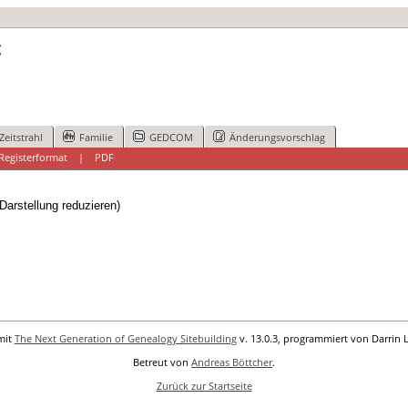
t
Zeitstrahl
Familie
GEDCOM
Änderungsvorschlag
Registerformat
|
PDF
Darstellung reduzieren)
mit
The Next Generation of Genealogy Sitebuilding
v. 13.0.3, programmiert von Darrin 
Betreut von
Andreas Böttcher
.
Zurück zur Startseite