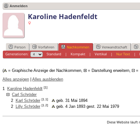
Anmelden
Karoline Hadenfeldt
Person
Vorfahren
Nachkommen
Verwandtschaft
Generationen:
Standard
|
Kompakt
|
Vertikal
|
Nur Text
|
(
= Graphische Anzeige der Nachkommen,
= Darstellung erweitern,
= 
Alles anzeigen
|
Alles ausblenden
[1]
1
Karoline Hadenfeldt
Carl Schröder
[1.1]
2
Karl Schröder
geb. 31 Mai 1894
[1.2]
2
Lilly Schröder
geb. 4 Jan 1893 gest. 22 Mai 1979
Diese Website läuft 