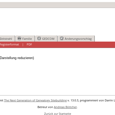
Zeitstrahl
Familie
GEDCOM
Änderungsvorschlag
Registerformat
|
PDF
Darstellung reduzieren)
mit
The Next Generation of Genealogy Sitebuilding
v. 13.0.3, programmiert von Darrin 
Betreut von
Andreas Böttcher
.
Zurück zur Startseite