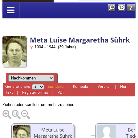
Anmelden
Meta Luise Margaretha Sührk
1904 - 1944 (39 Jahre)
Generationen:
Standard
|
Kompakt
|
Vertikal
|
Nur
Text
|
Registerformat
|
PDF
Ziehen oder scrollen, um mehr zu sehen
Meta Luise
Bern
Margaretha Sührk
Tied