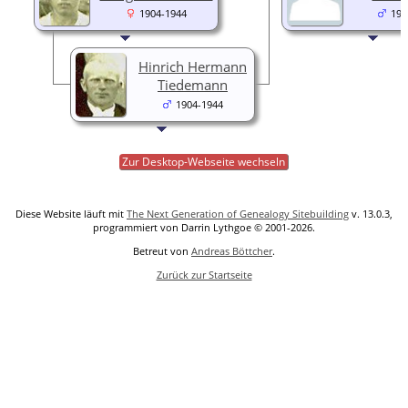
1904-1944
192
Hinrich Hermann
Tiedemann
1904-1944
Zur Desktop-Webseite wechseln
Diese Website läuft mit
The Next Generation of Genealogy Sitebuilding
v. 13.0.3,
programmiert von Darrin Lythgoe © 2001-2026.
Betreut von
Andreas Böttcher
.
Zurück zur Startseite