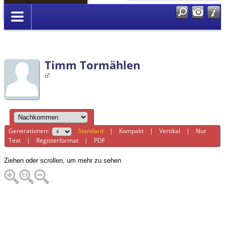
Anmelden
Timm Tormählen
Generationen:
Standard
|
Kompakt
|
Vertikal
|
Nur
Text
|
Registerformat
|
PDF
Ziehen oder scrollen, um mehr zu sehen