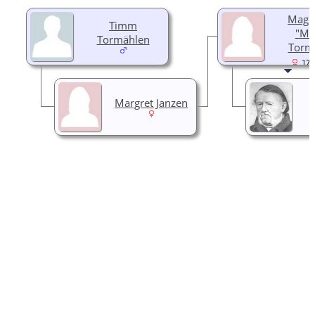
Magd
Timm
"Ma
Tormählen
Torm
179
Margret Janzen