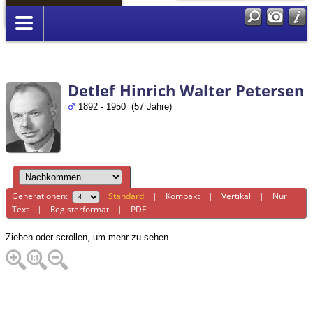
Anmelden
Detlef Hinrich Walter Petersen
1892 - 1950 (57 Jahre)
Generationen:
Standard
|
Kompakt
|
Vertikal
|
Nur
Text
|
Registerformat
|
PDF
Ziehen oder scrollen, um mehr zu sehen