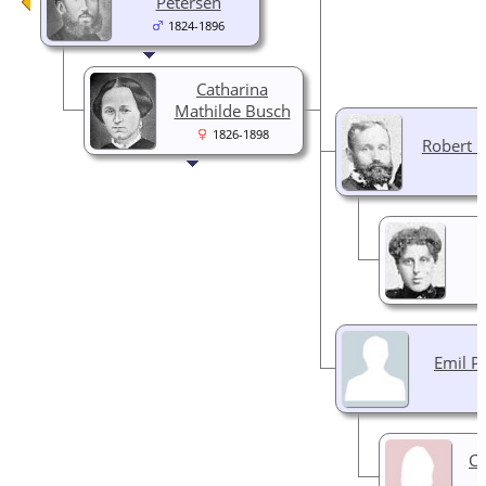
Petersen
1824-1896
Catharina
Mathilde Busch
1826-1898
Robert P
Emil P
Ca