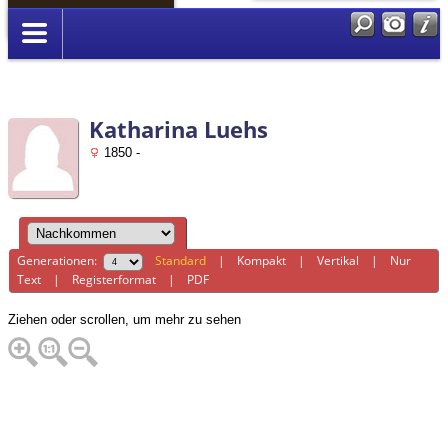
Anmelden
Katharina Luehs
1850 -
Generationen:
Standard
|
Kompakt
|
Vertikal
|
Nur
Text
|
Registerformat
|
PDF
Ziehen oder scrollen, um mehr zu sehen