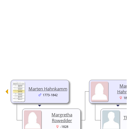
Marg
Marten Hahnkamm
Hahn
1773-1842
180
Margretha
Th
Rowedder
-1828