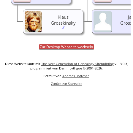
Klaus
Ja
Grosskinsky
Gross
Zur Desktop-Webseite wechseln
Diese Website läuft mit
The Next Generation of Genealogy Sitebuilding
v. 13.0.3,
programmiert von Darrin Lythgoe © 2001-2026.
Betreut von
Andreas Böttcher
.
Zurück zur Startseite