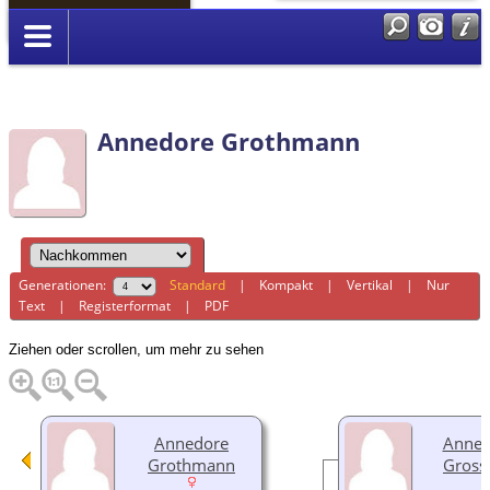
Anmelden
Annedore Grothmann
Generationen:
Standard
|
Kompakt
|
Vertikal
|
Nur
Text
|
Registerformat
|
PDF
Ziehen oder scrollen, um mehr zu sehen
Annedore
Anne-K
Grothmann
Gross