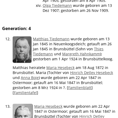
Apr 1905; gestorben am 8 Apr 1905.
Olga Tiedemann
wurde geboren am 13
Dez 1907; gestorben am 26 Nov 1909.
Generation: 4
12.
Matthias Tiedemann
wurde geboren am 13
Jan 1845 in Neuenkoogsdeich; getauft am 26
Jan 1845 in Brunsbüttel (Sohn von
Thies
Tiedemann
und
Margreth Hahnkamm
);
gestorben am 1 Apr 1924 in Brunsbüttelkoog.
Matthias heiratete
Maria Hesebeck
am 18 Aug 1872 in
Brunsbüttel. Maria (Tochter von
Hinrich Detlev Hesebeck
und
Anna Boje
) wurde geboren am 22 Apr 1847 in
Ostermoor; getauft am 16 Mai 1847 in Brunsbüttel;
gestorben am 8 Mrz 1924 in ?. [
Familienblatt
]
[
Familientafel
]
13.
Maria Hesebeck
wurde geboren am 22 Apr
1847 in Ostermoor; getauft am 16 Mai 1847 in
Brunsbüttel (Tochter von
Hinrich Detlev