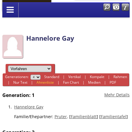
Anmelden
Hannelore Gay
Generationen:
Standard
|
Vertikal
|
Kompakt
|
Rahmen
|
Nur Text
|
Ahnenliste
|
Fan Chart
|
Medien
|
PDF
Generation: 1
Mehr Details
1.
Hannelore Gay
Familie/Ehepartner:
Pruter
. [
Familienblatt
] [
Familientafel
]