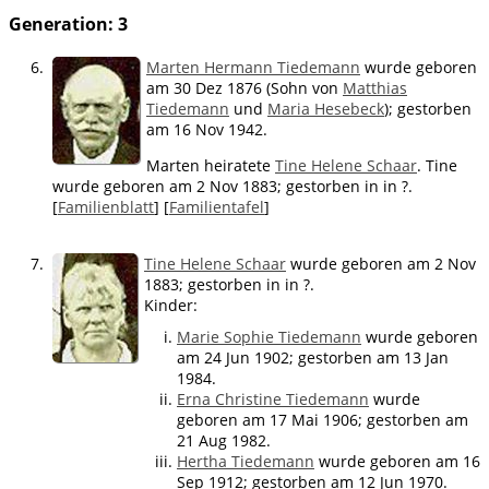
Generation: 3
6.
Marten Hermann Tiedemann
wurde geboren
am 30 Dez 1876 (Sohn von
Matthias
Tiedemann
und
Maria Hesebeck
); gestorben
am 16 Nov 1942.
Marten heiratete
Tine Helene Schaar
. Tine
wurde geboren am 2 Nov 1883; gestorben in in ?.
[
Familienblatt
] [
Familientafel
]
7.
Tine Helene Schaar
wurde geboren am 2 Nov
1883; gestorben in in ?.
Kinder:
Marie Sophie Tiedemann
wurde geboren
am 24 Jun 1902; gestorben am 13 Jan
1984.
Erna Christine Tiedemann
wurde
geboren am 17 Mai 1906; gestorben am
21 Aug 1982.
Hertha Tiedemann
wurde geboren am 16
Sep 1912; gestorben am 12 Jun 1970.