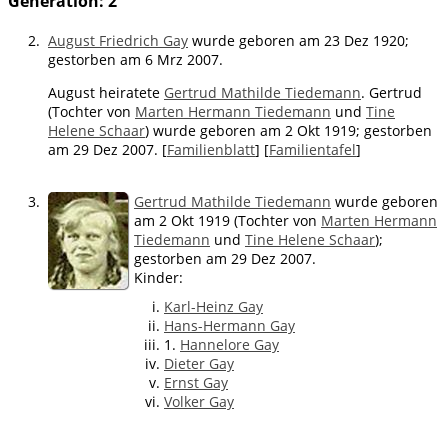
Generation: 2
2.
August Friedrich Gay
wurde geboren am 23 Dez 1920;
gestorben am 6 Mrz 2007.
August heiratete
Gertrud Mathilde Tiedemann
. Gertrud
(Tochter von
Marten Hermann Tiedemann
und
Tine
Helene Schaar
) wurde geboren am 2 Okt 1919; gestorben
am 29 Dez 2007. [
Familienblatt
] [
Familientafel
]
3.
Gertrud Mathilde Tiedemann
wurde geboren
am 2 Okt 1919 (Tochter von
Marten Hermann
Tiedemann
und
Tine Helene Schaar
);
gestorben am 29 Dez 2007.
Kinder:
Karl-Heinz Gay
Hans-Hermann Gay
1.
Hannelore Gay
Dieter Gay
Ernst Gay
Volker Gay